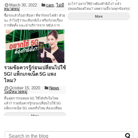
อะไร? อยากใช้บ้างต้องทำยังไง? แล้ว
March 30, 2022
cars
,
ไม่มี
หมวดหมู่
ปลอดภัยแค่ไหน? บทความนี้รวมทุกข้อสรุป
ตอบทุกข้อสงสัยมาให้ค่า
ซื้อรถแล้วก็อย่าลืมหา ที่ชาร์จรถไฟฟ้า ด้วย
More
นะ ถ้าไม่รู้ว่าจะเลือกยังไง หรือกังวลเรื่อง
การติดตั้ง แนะนำบริการจาก MEA การ
ไฟฟ้านครหลวง
More
รวมข้อควรรู้ก่อนเปลี่ยนไปใช้
5G! แพ็กเกจเน็ต 5G แพง
ไหม?
October 15, 2020
News
,
ไม่มีหมวดหมู่
สิ้นสุดการรอคอย 5G ใช้ได้จริงในไทย
แล้ว? รวมข้อควรรู้ก่อนเปลี่ยนไปใช้ 5G
แพ็กเกจเน็ต 5G แพงจริงไหม ต้องเปลี่ยน
มือถือเปลี่ยนซิมใหม่รึเปล่า?
More