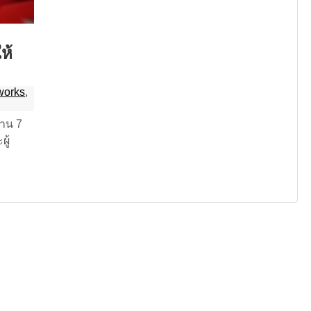
ห้
works
,
่าน 7
ู้