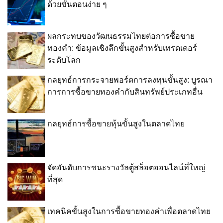
ของเราได้ง่ายขึ้นด้วยค่ะ นอกจากตัวบัตร
ด้วยขั้นตอนง่าย ๆ
เดบิตเองจะมีประโยชน์ให้เจ้าของสะดวก
สบายแล้ว บัตรเดบิตของแต่ละธนาคารก็มี
จุดเด่น ข้อดี และสิทธิประโยชน์เพิ่มเติมมา
ให้กับผู้ถือบัตรเดบิตด้วย [&hellip;]
ผลกระทบของวัฒนธรรมไทยต่อการซื้อขาย
ทองคำ: ข้อมูลเชิงลึกขั้นสูงสำหรับเทรดเดอร์
ระดับโลก
กลยุทธ์การกระจายพอร์ตการลงทุนขั้นสูง: บูรณา
การการซื้อขายทองคำกับสินทรัพย์ประเภทอื่น
กลยุทธ์การซื้อขายหุ้นขั้นสูงในตลาดไทย
จัดอันดับการชนะรางวัลตู้สล็อตออนไลน์ที่ใหญ่
ที่สุด
เทคนิคขั้นสูงในการซื้อขายทองคำเพื่อตลาดไทย