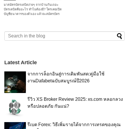
มาสมัครบัตรเดบิตง่ายๆ จากบ้านกันเถอะ
บัตรเดบิตคืออะไร ทำไมต้องมี? ใครเคยเปิด
บัญชีธนาคารของตัวเอง แล้วจะสมัครบัตร
ATM คงต้องเคยเจอคำถามจากพนักงานว่า
More
เอาแบบบัตรเดบิตไปเลยไหม? สะดวกกว่า
ATM นะคะ หลายคนอาจจะเข้าใจผิดว่าบัตร
ATM กับ บัตรเดบิต นั้นก็เหมือนๆ กัน ใช้ได้
แค่ฝากแล้วก็ถอนเงินจากตู้ ATM เท่านั้น
แล้วเราจะสมัครบัตรเดบิตไป
ทำไม&nbsp;จริงๆ แล้วบัตรเดบิต แสนจะเก๋
กว่าบัตร ATM ตั้งเยอะ วันนี้เฟื่องเลยจะมา
อธิบายเรื่องบัตรเดบิต ให้ทุกคนฟังกันดีกว่า
ค่ะ บัตรเดบิต นั้นเป็นคล้ายๆ กับลูกผสม
Latest Article
ของบัตร ATM และบัตร Credit เพราะ
นอกจากจะสามารถใช้กดหรือฝากเงินสด
จากการล็อกอินสู่การเดิมพันสด:คู่มือใช้
จากตู้ เหมือนบัตร ATM ได้แล้ว บัตรเดบิต
ยังสามารถใช้รูดเพื่อซื้อสินค้าต่างๆ ไม่ว่าจะ
งานDafabetฉบับสมบูรณ์ปี2026
เป็นตามห้างร้าน หรือร้านค้าออนไลน์ ไป
จนถึงจองตั๋วเครื่องบิน จองโรงแรม หรือ
แม้แต่ซื้อแอพ ซื้อสติ๊กเกอร์ ได้เหมือนบัตร
เครดิตอีกด้วย แตกต่างแค่วงเงินของบัตร
รีวิว XS Broker Review 2025: xs.com หลอกลวง
เดบิตก็คือเงินปัจจุบันที่เรามีในบัญชีที่เราผูก
หรือปลอดภัย กันแน่?
ไว้กับบัตรเดบิต เพราะเมื่อรูดไประบบก็จะ
ตัดเงินจากบัญชีที่เราผูกไว้ ในขณะที่บัตร
เครดิตนั้นจะเป็นวงเงินต่างหากในลักษณะ
เงินกู้นั่นเอง ซึ่งลักษณะแบบนี้ของบัตร
รีเบต Forex: วิธีเพิ่มรายได้จากการเทรดของคุณ
เดบิต ก็จะทำให้เราสามารถจัดการการเงิน