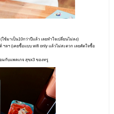
ว (ใช้มาเป็น10กว่าปีแล้ว เลยทำใจเปลี่ยนไม่ลง)
ปต์ ฯลฯ (เคยซื้อแบบ wifi only แล้วไม่สะดวก เลยตัดใจซื้อ
าพร้อมกับแพคเกจ สุขx3 ของทรู