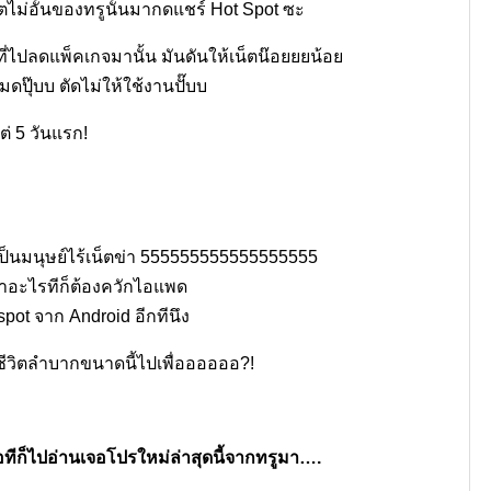
เน็ตไม่อั้นของทรูนั้นมากดแชร์ Hot Spot ซะ
ี่ไปลดแพ็คเกจมานั้น มันดันให้เน็ตน๊อยยยน้อย
ดปุ๊บบ ตัดไม่ให้ใช้งานปั๊บบ
ต่ 5 วันแรก!
ลดาเป็นมนุษย์ไร้เน็ตข่า 555555555555555555
ำอะไรทีก็ต้องควักไอแพด
pot จาก Android อีกทีนึง
้ชีวิตลำบากขนาดนี้ไปเพื่ออออออ?!
อทีก็ไปอ่านเจอโปรใหม่ล่าสุดนี้จากทรูมา….