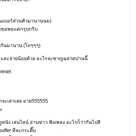
ป็นเบอร์ส่วนตัวมานานนม)
ก็ขอพอแค่กรุบกริบ
ด้วยกันมานาน (โถๆๆๆ)
ั้น และจ่ายน้อยด้วย อะไรจะชาญฉลาดปานนี้
ยากจะเล่าเลย อาย555555
่ะ
นัง เล่นไลน์ อ่านข่าว ฟังเพลง อะไรก็ว่ากันไปสิ
buffer ทีละกระดื๊บ