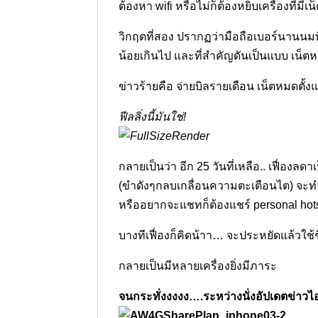
ต้องหา wifi หรือไม่ก็ต้องหยิบเครื่องที่มี
วิกฤตที่สอง ปรากฏว่ามือถือเบอร์นานนมท
น้อยเกินไป และที่สำคัญดันเป็นแบบ เน็ตหม
ข่าวร้ายคือ จ่ายบิลรายเดือน เน็ตหมดตั้งแ
ฟีลลิ่งนี้มันใช่!
กลายเป็นว่า อีก 25 วันที่เหลือ.. เฟื่อง
(ขำดังๆกลบเกลื่อนความตะเตือนไต) จะท
หรืออยากจะแชทก็ต้องแชร์ personal hots
บางทีเฟื่องก็คิดน้าา… จะประหยัดแล้วใช
กลายเป็นมีหลายเครื่องยิ่งมีภาระ
จนกระทั่งงงงง….ระหว่างนั่งอัปเดตข่าวไ