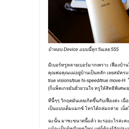
บ้าหอบ Device แบบนี้ทุกวันเลย 555
มีเบอร์ทรูหลายเบอร์มากเพราะ เฟื่องบ้า
คุณพ่อคุณแม่อยู่บ้านเป็นหลัก เลยสมัครแพค
true visions/true hi-speed/true move-H ในที
(ก็แพ็คเกจมันยั่วยวนใจ ทรูให้สิทธิพิเศษ
ทีนี้ๆๆ วิกฤตมันเลยเกิดขึ้นกับเฟื่องค่ะ เน
เป็นแบบเต็มแมกซ์ โทรได้ถล่มถล่าย เน็ตไม
ฉะนั้น มาซะขนาดนี้แล้ว จะรออะไรล่ะค
แม้จะเป็นผู้หญิงยุคใหม่ แต่ก็ต้องรู้จักประห