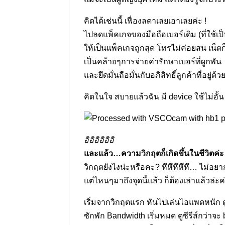
คิดได้เช่นนี้ เฟื่องลดาเลยเอาเลยค่ะ !
ไปลดแพ็คเกจของมือถือเบอร์เดิม (ที่ใช้เ
ให้เป็นแพ็คเกจถูกสุด โทรไม่ค่อยสน เน็ต
เป็นคล้ายๆการจ่ายค่ารักษาเบอร์ที่ผูกพัน
และยึดมั่นถือมั่นกับอภิสิทธิ์ลูกค้าที่อยู่
คิดในใจ สบายแล้วฉัน มี device ใช้ไม่อ
อิอิอิอิอิอิ
และแล้ว…ความวิกฤตก็เกิดขึ้นในชีวิตค่ะ
วิกฤตยังไงน่ะหรือคะ? หึหึหึหึหึ… ไม่อ
แต่ไหนๆมาถึงจุดนี้แล้ว ก็ต้องเล่าแล้วล่ะค
เริ่มจากวิกฤตแรก หันไปเล่นไอแพดหนัก ดูห
ซักพัก Bandwidth เริ่มหมด ดูซีรีส์กว่าจะ 