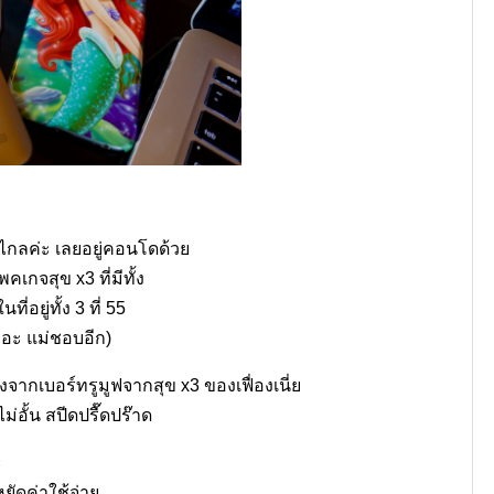
นไกลค่ะ เลยอยู่คอนโดด้วย
เกจสุข x3 ที่มีทั้ง
่อยู่ทั้ง 3 ที่ 55
เยอะ แม่ชอบอีก)
ื่องจากเบอร์ทรูมูฟจากสุข x3 ของเฟื่องเนี่ย
่อั้น สปีดปรื๊ดปร๊าด
ะ
ยัดค่าใช้จ่าย..