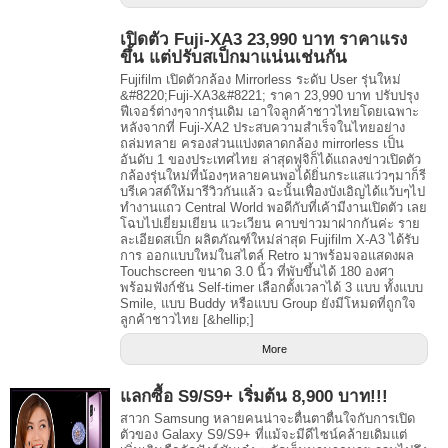
เปิดตัว Fuji-XA3 23,990 บาท ราคาแรง
ขึ้น แต่ปรับสเป็กมาแน่นเช่นกัน
Fujifilm เปิดตัวกล้อง Mirrorless ระดับ User รุ่นใหม่
&#8220;Fuji-XA3&#8221; ราคา 23,990 บาท ปรับปรุง
ฟีเจอร์ต่างๆจากรุ่นเดิม เอาใจลูกค้าชาวไทยโดยเฉพาะ
หลังจากที่ Fuji-XA2 ประสบความสำเร็จในไทยอย่าง
ถล่มทลาย ครองส่วนแบ่งตลาดกล้อง mirrorless เป็น
อันดับ 1 ของประเทศไทย ล่าสุดฟูจิก็ได้แถลงข่าวเปิดตัว
กล้องรุ่นใหม่ที่น้องๆหลายคนพอได้ยิ่นกระแสแว่วๆมาก็รี
บรีเควสต์ให้มารีวิวกันแล้ว ฉะนั้นเฟื่องบังเอิญได้แว้บๆไป
ทำงานแถว Central World พอดีกับที่เค้ามีงานเปิดตัว เลย
โฉบไปเยี่ยมเยียน แวะเวียน คาบข่าวมาฝากกันค่ะ ราย
ละเอียดสเป็ก ผลิตภัณฑ์ใหม่ล่าสุด Fujifilm X-A3 ได้รับ
การ ออกแบบใหม่ในสไตล์ Retro มาพร้อมจอแสดงผล
Touchscreen ขนาด 3.0 นิ้ว ที่พับขึ้นได้ 180 องศา
พร้อมฟังก์ชัน Self-timer เลือกตั้งเวลาได้ 3 แบบ ทั้งแบบ
Smile, แบบ Buddy หรือแบบ Group ยังมีโหมดที่ถูกใจ
ลูกค้าชาวไทย [&hellip;]
More
แลกซื้อ S9/S9+ เริ่มต้น 8,900 บาท!!!
สาวก Samsung หลายคนน่าจะตื่นตาตื่นใจกับการเปิด
ตัวของ Galaxy S9/S9+ ที่แม้จะมีดีไซน์คล้ายเดิมแต่