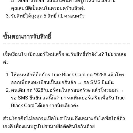
ถ้าใช่อย่างใดอย่างหนึ่ง แค่นี้ทางทรูก็ให้ผ่าน ถือว่ามี
คุณสมบัติเป็นคนในครอบครัวแล้วค่ะ
รับสิทธิ์ได้สูงสุด 5 สิทธิ์ / 1 ครอบครัว
ขั้นตอนการรับสิทธิ์
เช็คเงื่อนไข เปิดเบอร์ใหม่เสร็จ จะรับสิทธิ์ทำยังไง? ไม่ยากเลย
ค่ะ
ให้คนหลักที่ถือบัตร True Black Card กด *828# แล้วโทร
ออกเพื่อลงทะเบียนเป็นเบอร์หลัก → รอ SMS ยืนยัน
คนเดิม กด *828*เบอร์คนในครอบครัว# แล้วโทรออก →
รอ SMS ยืนยัน แค่นี้ก็สามารถเพิ่มเบอร์เสริมเพื่อรับ True
Black Card ได้เลย ง่ายนิดเดียวค่ะ
ส่วนใครคิดไม่ออกจะเปิดโปรฯไหน ถึงเหมาะกับไลฟ์สไตล์ตัว
เองดี เฟื่องแนบรูปโปรฯมาเผื่อตัดสินใจกันด้วย