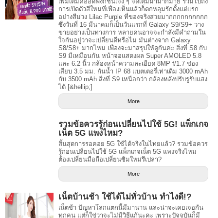
เพิ่มเติมคืออัดฟังก์ชันเจ๋ง ๆ จัดเต็มมามากมาย รวมไปถึง
การเปิดตัวสีใหม่ที่เฟื่องเห็นแล้วก็ตกหลุมรักตั้งแต่แรก
อย่างสีม่วง Lilac Purple ที่ของจริงสวยมากกกกกกกกกก
ซึ่งวันที่ 16 มีนาคมก็เป็นวันแรกที่ Galaxy S9/S9+ วาง
ขายอย่างเป็นทางการ หลายคนอาจจะกำลังมีคำถามใน
ใจกันอยู่ว่าจะเปลี่ยนดีหรือไม่ มันต่างจาก Galaxy
S8/S8+ มากไหม เฟื่องจะมาสรุปให้ดูกันค่ะ สิ่งที่ S8 กับ
S9 มีเหมือนกัน หน้าจอแสดงผล Super AMOLED 5.8
และ 6.2 นิ้ว กล้องหน้าความละเอียด 8MP f/1.7 ช่อง
เสียบ 3.5 มม. กันน้ำ IP 68 แบตเตอรี่เท่าเดิม 3000 mAh
กับ 3500 mAh สิ่งที่ S9 เหนือกว่า กล้องหลังปรับรูรับแสง
ได้ [&hellip;]
More
รวมข้อควรรู้ก่อนเปลี่ยนไปใช้ 5G! แพ็กเกจ
เน็ต 5G แพงไหม?
สิ้นสุดการรอคอย 5G ใช้ได้จริงในไทยแล้ว? รวมข้อควร
รู้ก่อนเปลี่ยนไปใช้ 5G แพ็กเกจเน็ต 5G แพงจริงไหม
ต้องเปลี่ยนมือถือเปลี่ยนซิมใหม่รึเปล่า?
More
เน็ตบ้านช้า ใช้ได้ไม่ทั่วบ้าน ทำไงดี!?
เน็ตช้า ปัญหาโลกแตกนี้มีมานาน และน่าจะเคยเจอกัน
ทุกคน แต่ก็ใช่ว่าจะไม่มีวิธีแก้นะคะ เพราะปัจจุบันก็มี