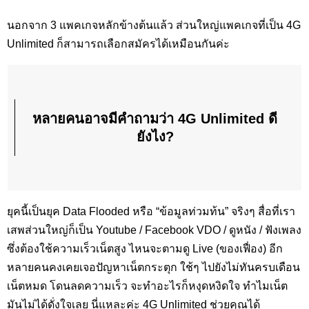
นอกจาก 3 แพคเกจหลักข้างต้นแล้ว ส่วนใหญ่แพคเกจที่เป็น 4G
Unlimited ก็สามารถเลือกสมัครได้เหมือนกันค่ะ
หลายคนอาจมีคำถามว่า 4G Unlimited ดี
ยังไง?
ยุคนี้เป็นยุค Data Flooded หรือ “ข้อมูลท่วมท้น” จริงๆ สื่อที่เรา
เสพส่วนใหญ่ก็เป็น Youtube / Facebook VDO / ดูหนัง / ฟังเพลง
ซึ่งต้องใช้ความเร็วเน็ตสูง ไหนจะตามดู Live (ของเฟื่อง) อีก
หลายคนคงเคยเจอปัญหาเน็ตกระตุก ใช้ๆ ไปยังไม่ทันครบเดือน
เน็ตหมด โดนลดความเร็ว จะทำอะไรก็หงุดหงิดใจ ทำไมเน็ต
มันไม่ได้ดั่งใจเลย นี่แหละค่ะ 4G Unlimited ช่วยคุณได้