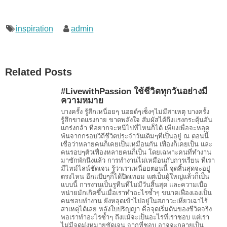
inspiration
admin
Related Posts
#LivewithPassion ใช้ชีวิตทุกวันอย่างมี
ความหมาย
บางครั้ง รู้สึกเหนื่อยๆ นอยด์ๆเซ็งๆไม่มีสาเหตุ บางครั้ง
รู้สึกขาดแรงกาย ขาดพลังใจ สัมผัสได้ถึงแรงกระตุ้นอัน
แกร่งกล้า ที่อยากจะหนีไปที่ไหนก็ได้ เพียงเพื่อจะหลุด
พ้นจากกรอบวิถีชีวิตประจำวันเดิมๆที่เป็นอยู่ ณ ตอนนี้
เชื่อว่าหลายคนก็เคยเป็นเหมือนกัน เฟื่องก็เคยเป็น และ
คนรอบๆตัวเฟื่องหลายคนก็เป็น โดยเฉพาะคนที่ทำงาน
มาซักพักนึงแล้ว การทำงานไม่เหมือนกับการเรียน ที่เรา
มีไทม์ไลน์ชัดเจน รู้ว่าเราเหนื่อยตอนนี้ จุดสิ้นสุดจะอยู่
ตรงไหน อีกแป๊บๆก็ได้ปิดเทอม แต่เป็นผู้ใหญ่แล้วก็เป็น
แบบนี้ การงานเป็นรูทีนที่ไม่มีวันสิ้นสุด และความเบื่อ
หน่ายมักเกิดขึ้นเมื่อเราทำอะไรซ้ำๆ ขนาดเฟื่องเองเป็น
คนชอบทำงาน ยังหลุดเข้าไปอยู่ในสภาวะเหี่ยวเฉาไร้
สาเหตุได้เลย หลังใบปริญญา คือจุดเริ่มต้นของชีวิตจริง
พอเราทำอะไรซ้ำๆ ถึงแม้จะเป็นอะไรที่เราชอบ แต่เรา
ไม่มีจุดมุ่งหมายชัดเจน จากที่ชอบ อาจจะกลายเป็น