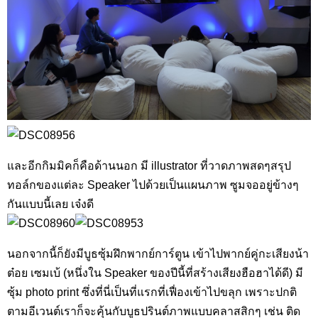
และอีกกิมมิคก็คือด้านนอก มี illustrator ที่วาดภาพสดๆสรุป
ทอล์กของแต่ละ Speaker ไปด้วยเป็นแผนภาพ ซูมจออยู่ข้างๆ
กันแบบนี้เลย เจ๋งดี
นอกจากนี้ก็ยังมีบูธซุ้มฝึกพากย์การ์ตูน เข้าไปพากย์คู่กะเสียงน้า
ต๋อย เซมเบ้ (หนึ่งใน Speaker ของปีนี้ที่สร้างเสียงฮือฮาได้ดี) มี
ซุ้ม photo print ซึ่งที่นี่เป็นที่แรกที่เฟื่องเข้าไปขลุก เพราะปกติ
ตามอีเวนต์เราก็จะคุ้นกับบูธปรินต์ภาพแบบคลาสสิกๆ เช่น ติด