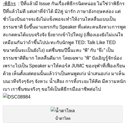
-พิธีกร
: ปีที่แล้วมี Issue กันเรื่องพิธีกรนิดหน่อย ไม่ใช่ว่าพิธีกร
ปีที่แล้วไม่ดี แต่เท่าที่จำได้ มี2คู่ น่ารัก ภาษาอังกฤษคล่อง แต่
ชั่วโมงบินอาจจะยังไม่แข็งพอจะทำให้งานไหลลื่นแบบเป็น
ธรรมชาติ ยิ่งขึ้นมาแทรกกับ Speaker ที่แต่ละคนจังหวะการพูด
สะกดคนได้แบบจริงจัง ยิ่งยากเข้าไปใหญ่ (เฟื่องเองยังไม่แน่ใจ
เหมือนกันว่าถ้าขึ้นไปปะทะกับนักพูด TED: Talk Like TED
ขนาดนั้นจะเป็นยังไง) แต่ชื่นชมปีนี้นะคะ “พิ” กับ “จ๊ะ” เป็น
ธรรมชาติดีมาก ไหลลื่นดีมาก โดยเฉพาะ “พิ” บังเอิญรู้จักน้อง
เพราะไปเป็น Speaker มาให้คอร์ส JUMC ของจุฬาที่เฟื่องเรียน
ด้วย เห็นตั้งแต่ตอนนั้นแล้วว่าเป็นคนพูดเก่ง นำเสนอเก่ง มาเห็น
บนเวทีจริงๆจังๆ จังหวะ น้ำเสียง การทิ้งระยะให้คิด มีความหนัก
เบา เราชื่นชมจริงๆ ขอให้เป็นพิธีกรมืออาชีพต่อไป
น้ำตาไหล