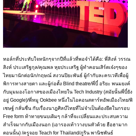
ทอล์กที่ประทับใจหนักๆจากปีที่แล้วที่พอจำได้คือ: พี่สิงห์ วรรณ
สิงห์ ประเสริฐกุล/คุณพล หุยประเสริฐ ผู้ทำคอนเสิร์ตเจ๋งๆของ
ไทยมานักต่อนัก/กฤษณ์ สงวนปิยะพันธ์ ผู้กำกับละครเวทีเพื่อผู้
พิการทางสายตา และผู้ก่อตั้ง Blind theatre/พี่บี๋ อริยะ พนมยงค์
กับมุมมองโอกาสของเมืองไทยใน Tech Industry (สมัยนั้นพี่บี๋ยัง
อยู่ Google)/พี่หมู Ookbee หนึ่งในไอคอนสตาร์ทอัพเมืองไทย/พิ
เชษฐ์ กลั่นชื่น กับเรื่องนาฎศิลป์ไทยที่ไม่จำเป็นต้องยึดในกรอบ
Free form ท้าทายขนบเดิมๆ กล้าที่จะเปลี่ยนและประสบความ
สำเร็จมากกับเมืองนอก (เอารองเท้าวางบนหัวด้วย ฮือฮามาก
ตอนนั้น) /ครูจอย Teach for Thailand/ภูริน พานิชพันธ์