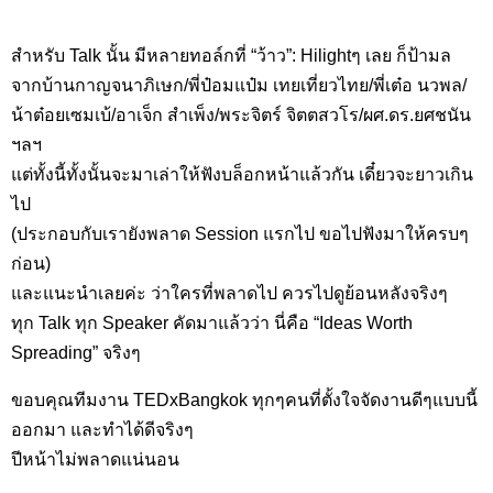
สำหรับ Talk นั้น มีหลายทอล์กที่ “ว้าว”: Hilightๆ เลย ก็ป้ามล
จากบ้านกาญจนาภิเษก/พี่ป๋อมแป๋ม เทยเที่ยวไทย/พี่เต๋อ นวพล/
น้าต๋อยเซมเบ้/อาเจ็ก สำเพ็ง/พระจิตร์ จิตตสวโร/ผศ.ดร.ยศชนัน
ฯลฯ
แต่ทั้งนี้ทั้งนั้นจะมาเล่าให้ฟังบล็อกหน้าแล้วกัน เดี๋ยวจะยาวเกิน
ไป
(ประกอบกับเรายังพลาด Session แรกไป ขอไปฟังมาให้ครบๆ
ก่อน)
และแนะนำเลยค่ะ ว่าใครที่พลาดไป ควรไปดูย้อนหลังจริงๆ
ทุก Talk ทุก Speaker คัดมาแล้วว่า นี่คือ “Ideas Worth
Spreading” จริงๆ
ขอบคุณทีมงาน TEDxBangkok ทุกๆคนที่ตั้งใจจัดงานดีๆแบบนี้
ออกมา และทำได้ดีจริงๆ
ปีหน้าไม่พลาดแน่นอน