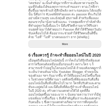
“เคยชอบ” ฉะนั้นสำคัญมากที่เราจะต้องหาความสุขใน
มุมที่จับต้องได้ของทุกการกระทำของเรา หาอะไรที่เรา
ตื่นขึ้นมาทุกเช้าแล้วรู้สึกมีพลัง เพราะรอคอยจะได้เจอสิ่ง
นั้น นี่คือการ #LiveWithPassion ค่ะ passion ที่จะกินได้
อย่างมีความสุข และยังหุ่นดี สุขภาพดี สำหรับเฟื่องเอง
ตอนเขวๆก็มานั่งถามตัวเองนะ ว่าเหตุผลที่เรากำลังทำสิ่ง
ที่ทำอยู่ทุกวันนี้เพื่ออะไร นี่คือชีวิตที่เราอยากใช้รึเปล่า
จนสุดท้ายมาได้คำตอบว่า Passion ที่ทำให้ชีวิตทุกวันยัง
ขับเคลื่อนไปได้ คืออยากจะช่วยทำให้ชีวิตคนอื่นดีขึ้น
ด้วย “ไอที” “ไอที” บางคนมองว่า ยาก [&hellip;]
More
6 เรื่องควรรู้ ถ้าจะทำสื่อออนไลน์ในปี 2020
เมื่อพูดถึงสื่อออนไลน์สมัยนี้ เราก็คงไม่ได้นึกถึงเพียงแค่
ดาราหรือคนดังเหมือนเมื่อก่อนแล้ว เพราะใคร ๆ ก็
สามารถเข้าไปอยู่ในโลกออนไลน์ได้ ถ้าลองสังเกตดูเราก็
จะเห็นว่าคนหันมาเป็น Youtuber, Blogger, ทำเพจเป็น
ของตัวเอง ฯลฯ กันมากขึ้น ทำให้สื่อออนไลน์โตขึ้นเรื่อย
ๆ ในช่วงหลายปีที่ผ่านมา แต่สิ่งหนึ่งที่ต้องยอมรับคือสื่อ
ออนไลน์เป็นสื่อที่เปลี่ยนไปไวมาก ใครที่ปรับตัวและตาม
ทันจะอยู่ต่อได้ และนี่คือสิ่งที่ต้องรู้ถ้าจะทำสื่อออนไลน์
ในปี 2020 ค่ะ สร้างความแตกต่างให้ได้ ยุคที่สื่อ
ออนไลน์ผุดขึ้นมาเยอะมาก ๆ นั่นหมายความว่าเราก็มีคู่
แข่งเพิ่มมากขึ้นเรื่อย ๆ สิ่งที่สำคัญคือเราจะต้องแตกต่าง
กับคนอื่น ๆ ซึ่งความแตกต่างเกิดมาจากการดึงจุดแข็ง
ออกมา และคงไว้เป็นเอกลักษณ์ของตัวเอง ยกตัวอย่าง