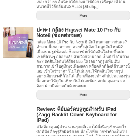
เยอะกว่า 55 อันนี้พ่อได้ของมาใช้ด้วย (จริงๆเล็งที่โกน
หนวดนี้ไว้อีกอันมันSALES [&hellip;]
More
ปะทะ! กล้อง Huawei Mate 10 Pro กับ
Note8 (ช็อตต่อช็อต)
กล้อง Mate 10 Pro กับ Note 8 อันไหนสวยกว่ากันคะ?
คำถามนี้เยอะมากกก สวยทั้งคู่เลือกไม่ถูกอันไหนดี?
เฟื่องรวมรูปช็อตต่อช็อตมาช่วยให้ตัดสินใจง่ายขึ้นค่ะ
เซลฟี่ล้วนๆ กล้องหลัง ถ่ายวิวสวยมากก เป็นยังไงกันบ้าง
คะ? ตัดสินใจกันได้รึยัง 555 ใครอยากดูรูปเพิ่มเติม
สามารถเข้าไปดูที่เพจเฟื่องลดา หรือคลิกที่ลิงค์ด้านล่างนี้
เลย เข้าใจว่าราคาก็ไม่ได้เล่นๆจะให้ตัดสินใจจากรูป
อย่างเดียวบางทีก็ไม่ได้ เดี๋ยวเฟื่องจะทำคลิปปะทะสองรุ่น
นี้ออกมาให้ดูกัน เทียบกันไปเลยชัดๆ สเปค จุดเด่น จุด
ด้อย ฝากติดตามกันด้วยนะคะ
More
Review: คีย์บอร์ดบลูทูธสำหรับ iPad
(Zagg Backlit Cover Keyboard for
iPad)
สวัสดีค่ะคุณผู้อ่าน นานๆจะมีเวลาได้นั่งนิ่งๆเขียนอะไร
ซักทีนึง ฮือๆรู้สึกผิดจังเลย มีอะไรที่อยากทำค้างเต็มไป