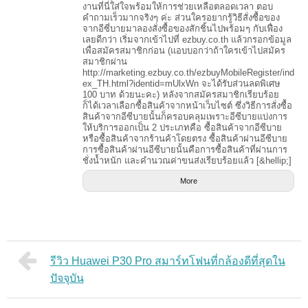
งานที่นี่ใส่ใจพร้อมให้การช่วยเหลือตลอดเวลา ตอบ
คำถามเร็วมากจริงๆ ค่ะ ส่วนใครอยากรู้วิธีสั่งซื้อของ
จากอีซี่บายมาลองสั่งซื้อของสักชิ้นไปพร้อมๆ กับเฟื่อง
เลยดีกว่า เริ่มจากเข้าไปที่ ezbuy.co.th แล้วกรอกข้อมูล
เพื่อสมัครสมาชิกก่อน (แอบบอกว่าถ้าใครเข้าไปสมัคร
สมาชิกผ่าน
http://marketing.ezbuy.co.th/ezbuyMobileRegister/ind
ex_TH.html?identid=mUlxWn จะได้รับส่วนลดพิเศษ
100 บาท ด้วยนะคะ) หลังจากสมัครสมาชิกเรียบร้อย
ก็ได้เวลาเลือกซื้อสินค้าจากหน้าเว็บไซต์ ซึ่งวิธีการสั่งซื้อ
สินค้าจากอีซีบายนั้นก็ครอบคลุมเพราะอีซีบายแบ่งการ
ให้บริการออกเป็น 2 ประเภทคือ ซื้อสินค้าจากอีซีบาย
หรือซื้อสินค้าจากร้านค้าโดยตรง ซื้อสินค้าผ่านอีซีบาย
การซื้อสินค้าผ่านอีซีบายนั้นคือการซื้อสินค้าที่ผ่านการ
ชั่งน้ำหนัก และคำนวณค่าขนส่งเรียบร้อยแล้ว [&hellip;]
More
รีวิว Huawei P30 Pro สมาร์ทโฟนที่กล้องดีที่สุดใน
ปัจจุบัน