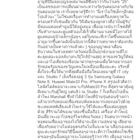
อายุที่ปีนี้เลยเบญจเพสมาพอดีซึ่งเขาว่ากันว่าเลข “25”
เป็นเลขของการเปลี่ยนผ่านระหว่างวัยรุ่นตอนกลางกับวัย
รุ่นตอนปลาย เราก็เลยพาลรู้สึกว่า “นี่เราไม่ใช่เด็กๆอีกต่อ
ไปแล้วนะ” ไม่ใช่แค่เรื่องการทำงานแต่เรื่องบทบาทใน
ครอบครัวก็เช่นเดียวกัน วิถีเดิมของลูกสาวคือ“เป็นผู้รับ”
มีพ่อแม่คอยทำนู่นนี่ให้อยู่เสมอ เฟื่องอาจนับว่าโชคดีที่
เริ่มทำงานและดูแลตัวเองได้เร็วที่ผ่านมาเลยมีโอกาสได้
ดูแลพ่อแม่บ้างเล็กๆน้อยๆ แต่ในขณะที่เราโตขึ้นพ่อแม่ก็
อายุมากขึ้นตามดังนั้นนับจากนี้คิดว่าบทบาทเราต้องกลับ
กันอย่างเป็นทางการแล้วค่ะ:) ขออนุญาตเอาเดือน
ธันวาคมในช่วงเทศกาลวันพ่อนี้เป็นฤกษ์งามยามดีไป
ตะลุยเดอะมอลล์บางกะปิ(ใกล้บ้านสุด) หาของขวัญให้พ่อ
และเอาไอเดียของช็อปมาฝากทุกๆคนเผื่อใครอยากบอก
รักพ่อพร้อมของขวัญแทนใจเหมือนเฟื่องนะคะ จริงๆที่
ตั้งใจจะซื้อให้มากที่สุดคือมือถือใหม่เลยมาดูที่ IT city
และ Studio 7 เล็งเรือธงอยู่ 3 รุ่น Samsung Galaxy
Note 8, Huawei Mate10 Pro, iPhone X สรุปแล้วคิดว่า
ไลฟ์สไตล์พ่อน่าจะเหมาะกับMate10 Pro ที่สุดราคาคุ้มดู
ดีเหมาะกับผู้ใหญ่ แต่แล้ว ณ Studio 7 ก็เหลือบไปเห็น
ลำโพง Marshall ซึ่งจำได้ลำโพงที่บ้านรุ่นค่อนข้างเก่า
แล้วบวกกับพ่อแม่เฟื่องชอบฟังเพลงมากเลยถอยไปด้วย
ซะเลยเทสต์เสียงแล้วไพเราะใช้ได้และเชื่อมต่อบลูทูธ
ด้วย สิริรวมได้ของมาสองชิ้นมือถือ1 เครื่อง/ ลำโพง1
อันเดี๋ยวจะเอาไปเซอร์ไพรส์พ่อวันพ่อ:) จินตนาการหน้า
พ่อตอนเฟื่องเอาของไปให้น่าจะมีความสุขน่าดู เสียดาย
เฟื่องกับพ่อว่างไม่ค่อยตรงกันไม่งั้นจะพามาเลือกเองลอง
ดูนะคะบอกรักพ่อวิธีนี้เผลอๆอาจจะดีกว่าโพสต์ลงโซเชีย
ลฯเฉยๆอันนั้นพ่ออาจจะไม่ค่อยรู้ว่าเรารัก เพื่อนอาจจะรู้