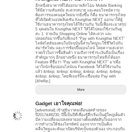
อีกหนึ่งธนาคารที่ได้ออกมาพลิกโฉม Mobile Banking
ให้มีความทันสมัย สะดวกสบาย และตอบโจทย์ความ
ต้องการของคนยุคใหม่มากยิ่งขึ้น ก็คือ ธนาคารกรุงไทย
ที่ได้เปิดตัวแอปพลิเคชัน Krungthai NEXT ออกมาให้ผู้
ใช้งานธนาคารกรุงไทยได้ใช้งานกัน วันนี้เฟื่องจะมาสรุป
5 จุดเด่นใน Krungthai NEXT ให้ได้ไปลองใช้งานกันดู
ค่ะ 1. จ่ายเงิน Shopping Online ได้สะดวก และ
ปลอดภัยมากขึ้นกับฟีเจอร์ “Pay with Krungthai NEXT”
ไลฟ์สไตล์ของคนในปัจจุบันนี้ส่วนใหญ่จะใช้ชีวิตไปกับ
สมาร์ทโฟน และการช้อปปิ้งออนไลน์ โดยความสะดวก
รวดเร็วในการซื้อสินค้า รวมถึงการชำระเงินถือเป็นเรื่อง
สำคัญมากๆ อีกอย่างหนึ่ง ธนาคารกรุงไทยจึงได้ออก
Feature ที่ชื่อว่า “Pay with Krungthai NEXT” มาเพื่อ
เอาใจนักช็อปออนไลน์บน Facebook ให้ได้ใช้งานกัน
แล้ว &nbsp; &nbsp; &nbsp; &nbsp; &nbsp; &nbsp;
&nbsp; &nbsp; โดยฟีเจอร์นี้จะเชื่อมต่อ Pay with
[&hellip;]
More
Gadget เอาใจคุณพ่อ!
[advertorial] เข้าสู่ธันวาคมเดือนสุดท้ายของ
ปี2017&#8230; ปีนี้เป็นปีที่เฟื่องรู้สึกเริ่มเป็นผู้ใหญ่เต็มตัว
มีความเปลี่ยนแปลงหลายอย่างตั้งแต่ตัดสินใจออกจาก
การทำงานให้ช่องโทรทัศน์ ออกจากการเป็นดีเจ
คลื่นวิทยุและหันมาเปิดบริษัทเป็นของตัวเอง ประกอบกับ