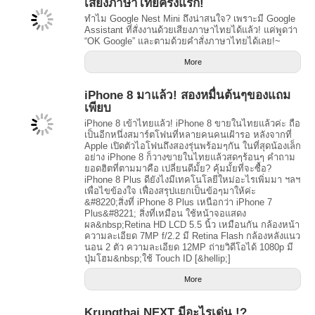
เสียงภาษาไทยครั้งแรก!
ทำไม Google Nest Mini ถึงน่าสนใจ? เพราะมี Google
Assistant ที่สั่งงานด้วยเสียงภาษาไทยได้แล้ว! แค่พูดว่า
“OK Google” และตามด้วยคำสั่งภาษาไทยได้เลย!~
More
iPhone 8 มาแล้ว! สองหมื่นต้นๆของแถม
เพียบ
iPhone 8 เข้าไทยแล้ว! iPhone 8 ขายในไทยแล้วค่ะ ถือ
เป็นอีกหนึ่งสมาร์ตโฟนที่หลายคนคนเฝ้ารอ หลังจากที่
Apple เปิดตัวไอโฟนถึงสองรุ่นพร้อมๆกัน ในที่สุดน้องเล็ก
อย่าง iPhone 8 ก็วางขายในไทยแล้วสดๆร้อนๆ คำถาม
ยอดฮิตที่ตามมาคือ เปลี่ยนดีมั้ย? คุ้มมั้ยที่จะซื้อ?
iPhone 8 Plus ดียังไงมีเทคโนโลยีใหม่อะไรเพิ่มมา ฯลฯ
เพื่อไขข้องใจ เฟื่องสรุปแยกเป็นข้อๆมาให้ค่ะ
&#8220;สิ่งที่ iPhone 8 Plus เหนือกว่า iPhone 7
Plus&#8221; สิ่งที่เหมือน ใช้หน้าจอแสดง
ผล&nbsp;Retina HD LCD 5.5 นิ้ว เหมือนกัน กล้องหน้า
ความละเอียด 7MP f/2.2 มี Retina Flash กล้องหลังแนว
นอน 2 ตัว ความละเอียด 12MP ถ่ายวิดีโอได้ 1080p มี
ปุ่มโฮม&nbsp;ใช้ Touch ID [&hellip;]
More
Krungthai NEXT มีอะไรเด่น !?