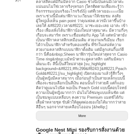
คลาสสิคแต่มีกิมมิคจาก Casio ช่วงนี้เป็นคนมีเวลาค่ะ
แน่นอนไม่ใช่เวลาจริงๆหรอก (ใครติดตามเฟื่องจะรู้ว่า
กิจกรรรมแน่นจริงอะไรจริง55) แต่ที่เวลาเยอะะะะเนี่ย
เพราะช่วงนี้มีแต่นาฬิกาแวะเวียนมาให้เชยชม สงสัย
ผู้ใหญ่เล็งเห็น pain point ว่าคุณฟลด.ควรมีเวลาขึ้นบ้าง
เลยให้ &#8220;เวลา&#8221; มาซะเยอะเลย เอาล่ะ เข้า
เรื่อง เฟื่องเพิ่งได้นาฬิกาน้องใหม่ล่าสุดมาค่ะ มีความกึ่งๆ
เกือบจะสมาร์ท เพราะเชื่อมต่อกับ App ได้ แต่หน้าตายัง
เป็นนาฬิกาคลาสสิกเหมือนเดิม สวยงามพรีเมียม เรียก
ได้ว่าเป็นนาฬิกาสำหรับคอแฟชั่น ที่รักในเสน่ห์ความ
สวยงามคลาสสิกแบบนาฬิกาดั้งเดิม แต่มีลูกเล่นกิ๊บเก๋ดี
กว่า นี่คือ&nbsp;Sheen นาฬิการุ่นใหม่ล่าสุดจาก Casio
Time ring&nbsp;แม้หน้าตาจะดูคลาสสิก แต่กิมมิคมา
เต็มนะจ๊ะ สีนี้เป็นสีใหม่ล่าสุด [su_highlight
background=&#8221;#ffc299&#8243;]&#8221;Peach
Gold&#8221;[/su_highlight] เปิดกล่องมาแล้วรู้สึกวิ้งๆ
เป็นผู้หญิงมีคลาสมากๆ เมื่อก่อนถ้าเป็นสายเหล็กแบบนี้
เฟื่องจะชอบเลือกเป็นสีเงิน ตอนนั้นก็ว่าสวยดี แต่ก็แอบ
คิดว่าดูแมนไปนิด พอเป็น Peach Gold แบบนี้ตอบโจทย์
ความเป็นผู้หญิงมากกว่า มันไม่ได้ชมพูแบบเห็นชัด แต่
เป็นชมพูแบบเหลือบๆ คงความ Premium แมตช์ได้กับ
เสื้อผ้าหลายชุด ขับผิวให้ดูผุดผ่องยองใยได้มากกว่าสาย
สีอื่นๆ นอกจากสายเคลือบไอออน [&hellip;]
More
Google Nest Mini รองรับการสั่งงานด้วย