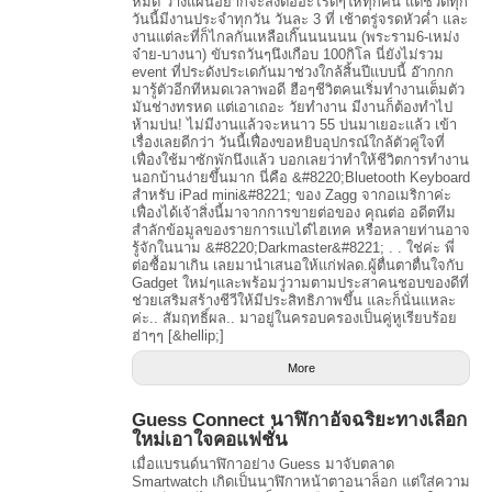
หมด วางแผนอยากจะส่งต่ออะไรดีๆให้ทุกคน แต่ชีวิตทุก
วันนี้มีงานประจำทุกวัน วันละ 3 ที่ เช้าตรู่จรดหัวค่ำ และ
งานแต่ละที่ก็ไกลกันเหลือเกิ๊นนนนนน (พระราม6-เหม่ง
จ๋าย-บางนา) ขับรถวันๆนึงเกือบ 100กิโล นี่ยังไม่รวม
event ที่ประดังประเดกันมาช่วงใกล้สิ้นปีแบบนี้ อ๊ากกก
มารู้ตัวอีกทีหมดเวลาพอดี ฮือๆชีวิตคนเริ่มทำงานเต็มตัว
มันช่างทรหด แต่เอาเถอะ วัยทำงาน มีงานก็ต้องทำไป
ห้ามบ่น! ไม่มีงานแล้วจะหนาว 55 บ่นมาเยอะแล้ว เข้า
เรื่องเลยดีกว่า วันนี้เฟื่องขอหยิบอุปกรณ์ใกล้ตัวคู่ใจที่
เฟื่องใช้มาซักพักนึงแล้ว บอกเลยว่าทำให้ชีวิตการทำงาน
นอกบ้านง่ายขึ้นมาก นี่คือ &#8220;Bluetooth Keyboard
สำหรับ iPad mini&#8221; ของ Zagg จากอเมริกาค่ะ
เฟื่องได้เจ้าสิ่งนี้มาจากการขายต่อของ คุณต่อ อดีตทีม
สำลักข้อมูลของรายการแบไต๋ไฮเทค หรือหลายท่านอาจ
รู้จักในนาม &#8220;Darkmaster&#8221; . . ใช่ค่ะ พี่
ต่อซื้อมาเกิน เลยมานำเสนอให้แก่ฟลด.ผู้ตื่นตาตื่นใจกับ
Gadget ใหม่ๆและพร้อมวู่วามตามประสาคนชอบของดีที่
ช่วยเสริมสร้างชีวีให้มีประสิทธิภาพขึ้น และก็นั่นแหละ
ค่ะ.. สัมฤทธิ์ผล.. มาอยู่ในครอบครองเป็นคู่หูเรียบร้อย
ฮ่าๆๆ [&hellip;]
More
Guess Connect นาฬิกาอัจฉริยะทางเลือก
ใหม่เอาใจคอแฟชั่น
เมื่อแบรนด์นาฬิกาอย่าง Guess มาจับตลาด
Smartwatch เกิดเป็นนาฬิกาหน้าตาอนาล็อก แต่ใส่ความ