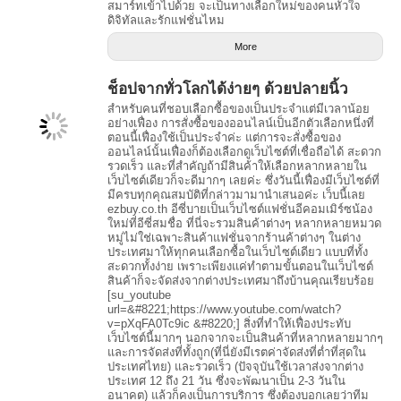
สมาร์ทเข้าไปด้วย จะเป็นทางเลือกใหม่ของคนหัวใจ
ดิจิทัลและรักแฟชั่นไหม
More
ช็อปจากทั่วโลกได้ง่ายๆ ด้วยปลายนิ้ว
สำหรับคนที่ชอบเลือกซื้อของเป็นประจำแต่มีเวลาน้อย
อย่างเฟื่อง การสั่งซื้อของออนไลน์เป็นอีกตัวเลือกหนึ่งที่
ตอนนี้เฟื่องใช้เป็นประจำค่ะ แต่การจะสั่งซื้อของ
ออนไลน์นั้นเฟื่องก็ต้องเลือกดูเว็บไซต์ที่เชื่อถือได้ สะดวก
รวดเร็ว และที่สำคัญถ้ามีสินค้าให้เลือกหลากหลายใน
เว็บไซต์เดียวก็จะดีมากๆ เลยค่ะ ซึ่งวันนี้เฟื่องมีเว็บไซต์ที่
มีครบทุกคุณสมบัติที่กล่าวมามานำเสนอค่ะ เว็บนี้เลย
ezbuy.co.th อีซี่บายเป็นเว็บไซต์แฟชั่นอีคอมเมิร์ซน้อง
ใหม่ที่อีซี่สมชื่อ ที่นี่จะรวมสินค้าต่างๆ หลากหลายหมวด
หมู่ไม่ใช่เฉพาะสินค้าแฟชั่นจากร้านค้าต่างๆ ในต่าง
ประเทศมาให้ทุกคนเลือกซื้อในเว็บไซต์เดียว แบบที่ทั้ง
สะดวกทั้งง่าย เพราะเพียงแค่ทำตามขั้นตอนในเว็บไซต์
สินค้าก็จะจัดส่งจากต่างประเทศมาถึงบ้านคุณเรียบร้อย
[su_youtube
url=&#8221;https://www.youtube.com/watch?
v=pXqFA0Tc9ic &#8220;] สิ่งที่ทำให้เฟื่องประทับ
เว็บไซต์นี้มากๆ นอกจากจะเป็นสินค้าที่หลากหลายมากๆ
และการจัดส่งที่ทั้งถูก(ที่นี่ยังมีเรตค่าจัดส่งที่ต่ำที่สุดใน
ประเทศไทย) และรวดเร็ว (ปัจจุบันใช้เวลาส่งจากต่าง
ประเทศ 12 ถึง 21 วัน ซึ่งจะพัฒนาเป็น 2-3 วันใน
อนาคต) แล้วก็คงเป็นการบริการ ซึ่งต้องบอกเลยว่าทีม