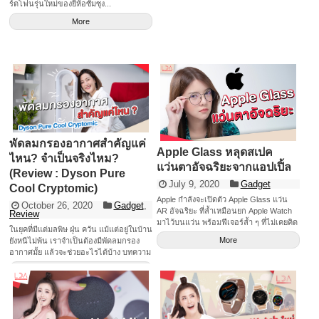
ร์ตโฟนรุ่นใหม่ของยี่ห้อซัมซุง...
More
พัดลมกรองอากาศสำคัญแค่
Apple Glass หลุดสเปค
ไหน? จำเป็นจริงไหม?
แว่นตาอัจฉริยะจากแอปเปิ้ล
(Review : Dyson Pure
July 9, 2020
Gadget
Cool Cryptomic)
Apple กำลังจะเปิดตัว Apple Glass แว่น
October 26, 2020
Gadget
,
AR อัจฉริยะ ที่ล้ำเหมือนยก Apple Watch
Review
มาไว้บนแว่น พร้อมฟีเจอร์ล้ำ ๆ ที่ไม่เคยคิด
ในยุคที่มีแต่มลพิษ ฝุ่น ควัน แม้แต่อยู่ในบ้าน
ว่าแว่นตาจะทำได้
More
ยังหนีไม่พ้น เราจำเป็นต้องมีพัดลมกรอง
อากาศมั้ย แล้วจะช่วยอะไรได้บ้าง บทความ
นี้มีคำตอบ!!
More