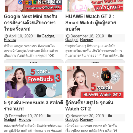
Google Nest Mini รองรับ
HUAWEI Watch GT 2 :
การสั่งงานด้วยเสียงภาษา
Smart Watch ผู้หญิงสาย
ไทยครั้งแรก!
สปอร์ต
April 10, 2020
Gadget
,
December 18, 2019
Review
Gadget
,
Review
ทำไม Google Nest Mini ถึงน่าสนใจ?
ปัจจุบันนี้สาว ๆ ก็หันมาดูแลเอาใจใส่
เพราะมี Google Assistant ที่สั่งงานด้วย
สุขภาพกันมากขึ้น เห็นได้จากเทรนด์การ
เสียงภาษาไทยได้แล้ว! แค่พูดว่า “OK
กินอาหารคลีน การออกกำลังกายให้หุ่นฟิต
Google” และตามด้วยคำสั่งภาษาไทยได้
หรือแม้กระทั่งการดูแลสุขภาพจิตให้แจ่มใส
More
More
เลย!~
อยู่เสมอ ซึ่ง Gadget ตัวช่วยสำคัญในการ
ดูแลสุขภาพก็คงหนีไม่พ้น Smart Watch
นาฬิกาอัจฉริยะ ที่ทำหน้าที่เหมือนผู้ช่วย
และเทรนเนอร์มือโปร แต่เอ๊ะ! Smart
Watch ในตลาดตอนนี้ก็มีให้เลือกเยอะ
เหลือเกิน สาว ๆ อย่างเราจะเลือกอะไรดี
ล่ะ!? บทความนี้มีคำตอบค่ะ Smart Watch
ที่เราจะมาแนะนำให้สาว ๆ ได้รู้จักกันนั่นก็
รู้ก่อนซื้อ! สรุป 5 จุดเด่น
5 จุดเด่น FreeBuds 3 สเปกดี
คือ “Huawei Watch GT 2” ซึ่งทางเราได้ทำ
สรุปจุดเด่นของ HUAWEI Watch GT 2 ไป
Watch GT 2
ราคาเบา!
แล้ว (ตามไปอ่านกันได้ที่นี่ค่า &gt;&gt;&gt;
November 30, 2019
December 10, 2019
รู้ก่อนซื้อ! สรุป 5 จุดเด่น Watch GT 2
Gadget
,
Review
Gadget
,
Review
&lt;&lt;&lt;) แต่ครั้งนี้เราได้มีโอกาสลองไซส์
เดี๋ยวนี้ตลาด Smart Watch เติบโตขึ้น
หลังจากที่เพิ่งเปิดตัวเมื่อต้นสัปดาห์ก่อนนะ
ใหม่ของเขาขนาด 42 mm แล้วพบว่าปลื้ม
เรื่อยๆมีหลากหลายยี่ห้อให้เราเลือกใช้
คะ หูฟังไร้สายสไตล์ minimal จาก Huawei
มากกก~ มันพอเหมาะพอเจาะไปซะทุก