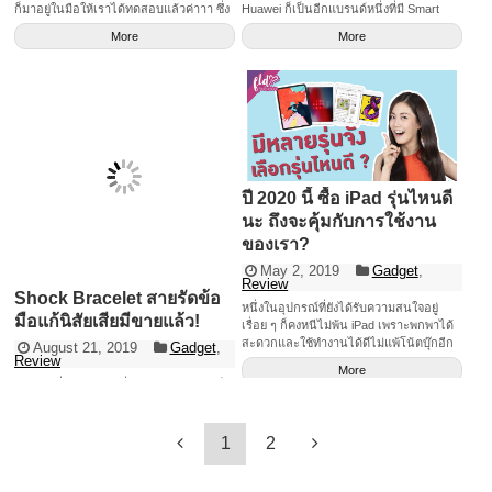
Huawei ก็เป็นอีกแบรนด์หนึ่งที่มี Smart
ก็มาอยู่ในมือให้เราได้ทดสอบแล้วค่าาา ซึ่ง
อย่าง ไม่แมน ๆ เตะบอลเหมือนไซส์ 46
Watch เช่นกันวันนี้เรามีสรุปจุดเด่นมาให้
ต้องเน้นก่อนเลยว่า นอกจากเค้าจะใส่
[&hellip;]
More
More
ค่า
ฟังก์ชันตัดเสียงรบกวนเป็นรุ่นแรกของ
วงการยังไม่พอ เค้ายังเปิดราคามาน่ารักน่า
คบหามากๆ อีกด้วย ซึ่งหลังจากที่เราได้ลอง
เล่น ลองฟังมาแล้ว วันนี้เลยจะมาพรีวิวจุด
เด่นให้ฟังกันค่าาา ตัดเสียงรบกวน
เนื่องจากการที่เค้าไม่ได้เป็นหูฟังแบบ In-
Ear นะคะ เลยทำให้ตัวหูฟังจะเหน็บอยู่แค่
ช่วงใบหูของเรา เลยทำให้มีช่องโหว่ระหว่าง
รูหูของเรากับตัว Earbuds เค้าเลยมีการ
ปี 2020 นี้ ซื้อ iPad รุ่นไหนดี
ออกแบบระบบตัดเสียงรบกวนมาใช้เป็น
นะ ถึงจะคุ้มกับการใช้งาน
แบบพิเศษค่ะ ซึ่งเราสามารถปรับองศาของ
การตัดเสียงรบกวนให้เหมาะสมกับรูปทรง
ของเรา?
ของหูเราได้ด้วย (ตั้งค่าได้บนแอปฯ Huawei
May 2, 2019
Gadget
,
AI Life ค่าา) โทรคุยชัด! ตัดเสียงลมได้
Review
ธรรมดาถ้าเราใส่หูฟังแล้วคุยโทรศัพท์ขณะ
Shock Bracelet สายรัดข้อ
หนึ่งในอุปกรณ์ที่ยังได้รับความสนใจอยู่
วิ่งหรือขี่จักรยานในวันที่ลมแรง มันก็จะมี
มือแก้นิสัยเสียมีขายแล้ว!
เรื่อย ๆ ก็คงหนีไม่พ้น iPad เพราะพกพาได้
เสียงลม พรึ่บๆ เข้ามาใช่มั้ยคะ แต่ว่าตัว
สะดวกและใช้ทำงานได้ดีไม่แพ้โน้ตบุ๊กอีก
Huawei FreeBuds 3 นี่เค้าจะมาพร้อมกับ
August 21, 2019
Gadget
,
Review
ด้วย แต่ในตอนนี้ Apple
การออกแบบที่สามารถตัดเสียงลมได้
More
(Aerodynamic Mic Duct Design) แล้วก็ยัง
เคยไหมที่อยากจะ เปลี่ยนนิสัย ตัวเองแต่ก็
ใช้ระบบจับการสั่นของกระดูกกราม (Bone
ทำไม่ได้ซักที ไม่ว่าจะเป็นการตื่นสาย กิน
Sensor) ทำให้หูฟังรับเสียงได้ตรงกับช่วงที่
จุกจิก ทำพฤติกรรมที่ไม่ดี ปัญหาเหล่านี้จะ
เราขยับปากพอดี เพราะฉะนั้นในด้านของ
หมดไปถ้าได้ลองใช้ของสิ่งนี้มาดูกัน
1
2
More
การโทรคุยก็มั่นใจได้ว่าเราจะสามารถส่ง
เสียงที่ชัดเจนไปยังปลายสายแน่นอน ไม่
หลุดง่าย แต่ใส่สบาย หูฟัง FreeBuds 3