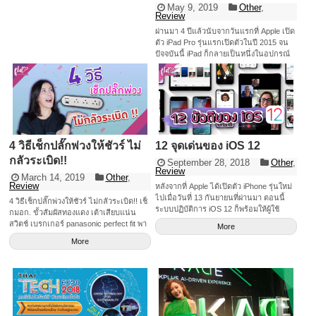
May 9, 2019
Other
,
Review
ผ่านมา 4 ปีแล้วนับจากวันแรกที่ Apple เปิด
ตัว iPad Pro รุ่นแรกเปิดตัวในปี 2015 จน
ปัจจุบันนี้ iPad ก็กลายเป็นหนึ่งในอุปกรณ์
ของคนที่ต้องการ
More
4 วิธีเช็กปลั๊กพ่วงให้ชัวร์ ไม่
12 จุดเด่นของ iOS 12
กลัวระเบิด!!
September 28, 2018
Other
,
Review
March 14, 2019
Other
,
Review
หลังจากที่ Apple ได้เปิดตัว iPhone รุ่นใหม่
ไปเมื่อวันที่ 13 กันยายนที่ผ่านมา ตอนนี้
4 วิธีเช็กปลั๊กพ่วงให้ชัวร์ ไม่กลัวระเบิด!! เช็
ระบบปฏิบัติการ iOS 12 ก็พร้อมให้ผู้ใช้
กมอก. ขั้วสัมผัสทองแดง เต้าเสียบแน่น
iPhone ได้อัพเดทมาใช้งานกันแล้ว วันนี้
สวิตช์ เบรกเกอร์ panasonic perfect fit พา
More
เฟื่องก็เลยจะมาแนะนำ 12 จุดเด่นของ iOS
นาโซนิก เพอร์เฟ็ค ฟิต ปลั๊กพ่วง
More
12 ให้กับทุกคนได้ลองไปเล่นกันดูค่ะ
ประสิทธิภาพ ระบบ iOS 12 ได้มีการ
ปรับปรุงระบบให้มีการทำงานที่เร็วมากขึ้น
และสามารถโต้ตอบเร็วขึ้นทั้งระบบ เช่น
สามารถปัดเพื่อเปิดแอปกล้องได้เร็วขึ้น
สูงสุด 70% เรียกคีย์บอร์ดได้เร็วขึ้นสูงสุด
50% เปิดแอปในขณะที่อุปกรณ์ทำงานหนัก