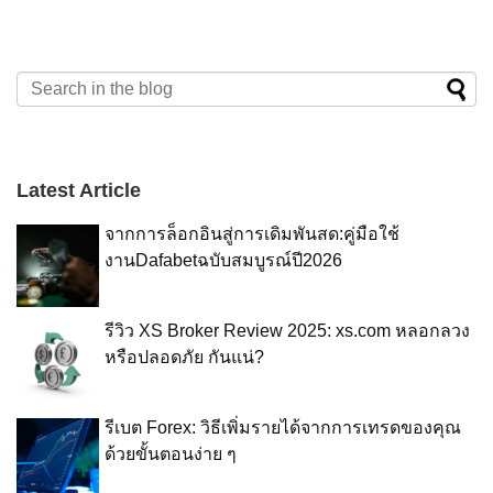
สร้างโอกาสจากการผนึกกำลังและวางแผน
ชีวิตได้สะดวกขึ้นยังไงบ้างไปดูกันค่ะ 1.
ไปหมด.. แต่ล่าสุด “Line Mobile” เขาคิดเห
การเติบโตระดับสูง ซึ่งการลงทุนในครั้งนี้จะ
ติดต่อนิติบุคคลง่ายๆผ่านแอป ไม่ต้องเดิน
มือนสตาร์ทอัพที่ต้องการมา Disrupt ตลาด
ส่งผลดีให้ธุรกิจหลักของแสนสิริ โดยทำให้มี
ไปติดต่อนิติบุคคลให้เมื่อย ไม่ต้องเหนื่อย
แก้ปัญหาที่มีอยู่ให้หมดไป โดยเขาก็มุ่งเน้น
มูลค่าบริษัทที่เพิ่มขึ้น สอดคล้องกับวิสัยทัศน์
โทรคุย ยุคนี้อะไรๆก็ต้องออนเดอะโก แอป
เก็บข้อมูลปัญหาทุกอย่างที่ผู้ใช้งานเคยเจอ
ของเขาที่เน้นให้ความสำคัญกับการใช้ชีวิต
เดียวจบ! &#8220;Sansiri Home Service
แล้วทำบริการออกมาตอบโจทย์เราได้มาก
ในอนาคต [&hellip;]
Application&#8221; ติดต่อกันทางนี้ได้เลย
ที่สุด Line Mobile ? ง่าย สะดวก รวดเร็ว
ติดตามข่าวสารจากโครงการ ระบบแจ้ง
โปร่งใส Line Mobile ชูจุดเด่นคือ จัดการทุก
เตือนเมื่อมีพัสดุส่งหาเรา บริหารจัดการค่า
อย่างง่ายได้ด้วยตัวเองผ่านแอป Line Mobile
ส่วนกลาง / ยอดเงินฝาก / ยอดเงินค้างชำระ
: เขาย่อทุกอย่างที่วุ่นวาย [&hellip;]
หรือตรวจสอบสถานะการแจ้งซ่อมต่างๆ
Latest Article
รองรับการใช้งานถึง 5 [&hellip;]
จากการล็อกอินสู่การเดิมพันสด:คู่มือใช้
งานDafabetฉบับสมบูรณ์ปี2026
รีวิว XS Broker Review 2025: xs.com หลอกลวง
หรือปลอดภัย กันแน่?
รีเบต Forex: วิธีเพิ่มรายได้จากการเทรดของคุณ
ด้วยขั้นตอนง่าย ๆ