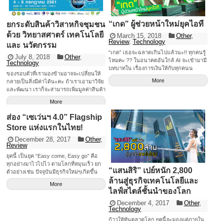
ได้เร็วขึ้นสูงสุด 2 เท่า FaceTime แบบกลุ่ม
สามารถ FaceTime กับคนอื่นๆ ได้พร้อม
กันสูงสุดถึง 32 คน โดยช่องของคนที่กำลัง
“เกด” ผู้ช่วยหน้าใหม่ยุคไอที
ยกระดับสินค้าวิสาหกิจชุมชน
พูดจะขยายใหญ่ขึ้นโดยอัตโนมัติ เพื่อให้ไม่
ด้วย วิทยาสศาตร์ เทคโนโลยี
March 15, 2018
Other
,
เกิดความสับสนระหว่างสนทนา และตาม
Review
,
Technology
ทันในทุกบทสนทนา นอกจากนี้เรายัง
และ นวัตกรรม
สามารถเริ่มโทร FaceTime แบบกลุ่ม จาก
“เกด” เธอจะฉลาดเกินไปแล้วนะ!! ทุกคนรู้
July 8, 2018
Other
,
กลุ่มสนทนาในแอปข้อความได้เลยทันที
ไหมคะ ?? ในอนาคตอันใกล้ AI จะเข้ามามี
Technology
หรือจะเข้าร่วมสายที่มีการคุยกันอยู่แล้วเมื่อ
บทบาทใน เรื่องการเงินให้กับทุกคนน
ของรอบตัวที่เรามองข้ามอาจจะเปลี่ยนให้
ไหร่ก็ได้ Memoji Memoji ที่มาใน iPhoneX
(เฉพาะคนที่ใช้กสิกรนะคะ 55) ที่เฟื่องรู้
More
กลายเป็นสิ่งมีค่าได้นะคะ ถ้าเราเอามาวิจัย
ได้พัฒนาให้สามารถสร้าง Memoji [&hellip;]
เพราะเมื่อวานแอบไปงาน แถลงข่าววิสัย
และพัฒนา เราก็จะสามารถเพิ่มมูลค่าสินค้า
ทัศน์ KBTG มา ไฮไลท์สำคัญภายในงานคือ
จากสิ่งเหลือใช้ค่ะ เช่น เปลี่ยนกากกาแฟให้
“เกด” ปัญญาประดิษฐ์หรือ AI อย่างที่เกริ่น
More
กลายเป็นสบู่กาแฟ โดยการปรับสูตรเบสท์
ไปตอนต้นที่จะได้รับการพัฒนาเข้าสู่แอป
สบู่ให้มีความปลอดภัยต่อผู้ใช้ และส่งนัก
พลิเคชั่น K PLUS ในเร็ว ๆ นี้ นอกจากนี้สิ่ง
ส่อง “เซเว่นฯ 4.0” Flagship
ออกแบบ มาออกแบบในเรื่องของแพ็คเก็จ
ที่เฟื่องรู้สึกเลิฟฟที่สุดก็คือ vision ของ
Store แห่งแรกในไทย!
จิ้งให้กับทางกลุ่มวิสาหกิจชุมชน รักศาลา
ธนาคารกสิกรไทยที่ ประกาศภายในงานว่า
ไทยท่าศาลาค่ะ ทำให้นอกจากที่มีสินค้าเดิม
December 28, 2017
Other
,
“เทคโนโลยีจะมาช่วยให้ชีวิตคุณง่ายขึ้น
เช่น กาแฟสด &nbsp;และกาแฟคั่ว ก็เลย
Review
และมันไม่ยากเลยที่จะเรียนรู้” ซึ่งเฟื่องเองก็
ได้ผลิตภัณฑ์เพิ่มประเภทเครื่องสำอางเพิ่ม
เชื่อแบบนั้นมาตลอด เกดคืออะไร แล้วจะ
ยุคนี้ เป็นยุค “Easy come, Easy go” คือ
เข้ามาอีก ซึ่งทำให้สร้างรายได้ที่เพิ่มมากขึ้น
มาช่วยอะไรเราได้บ้าง?? “เกด” คือชื่อของ
ทุกอย่างมาไวไปไว ตามโลกที่หมุนเร็ว ยก
ค่ะ การต่อยอดสินค้า พัฒนาสินค้า สำหรับผู้
“แสนสิริ” เปย์หนัก 2,800
ปัญญาประดิษฐ์ที่ธนาคารกสิกรไทยตั้งใจ
ตัวอย่างเช่น ปัจจุบันมีธุรกิจใหม่ๆเกิดขึ้น
ประกอบการที่เป็นกลุ่มวิสาหกิจชุมชน ถ้า
ออกแบบมาให้เป็นเพื่อนสนิทที่รู้ใจ คอย
ล้านสู่ธุรกิจเทคโนโลยีและ
มากมาย เพื่อตอบสนองความต้องการของผู้
ใครที่สนใจในเรื่องของการทำธุรกิจต่อยอด
More
แนะนำและช่วยเหลือเรื่องการเงินของคุณ
บริโภคที่เปลี่ยนไป แต่ก็มีธุรกิจไม่น้อยที่
ไลฟ์สไตล์ชั้นนำของโลก
ก็สามารถสมัครเข้ามาได้ที่โครงการของ
โดยมีโครงการนำร่องสำคัญที่เริ่มทำไปแล้ว
ต้องปิดตัวลง เพราะไม่สามารถปรับตัวให้
กลุ่ม คูปองวิทย์นะคะ นอกจากต่อยอดแล้ว
3 โครงการ K PLUS Beacon = ออกแบบ
December 4, 2017
Other
,
ทันยุคสมัยได้ ดังนั้นการเปลี่ยนแปลงจึงเป็น
ยังสร้างมูลค่าเพิ่มให้กับตัวสินค้าของกลุ่มได้
Technology
การใช้งานในรูปแบบใหม่สำหรับผู้มีความ
สิ่งสำคัญที่คนทำธุรกิจควรต้องเตรียมพร้อม
อีกด้วย ทั้งยังสามารถเพิ่มไลน์ผลิตภัณฑ์
บกพร่องทางการมองเห็น K PLUS Machine
เพื่อรับมือ เปิดตัวร้านเซเว่นฯ ยุคใหม่ 4.0
ก้าวให้ทันตลาดโลก ยุคนี้จะมองแค่ภายใน