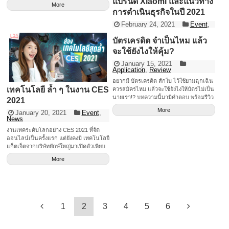
More
ห้องแชท เดี๋ยวนี้การขายผ่านโซเชียลมีเดีย
สัมภาษณ์พิเศษ Xiaomi แบรนด์ที่เติบโต
เป็นที่นิยม เพราะว่าเราสามารถซื้อขาย
อย่างรวดเร็ว เกี่ยวกับวิสัยทัศน์และพันธกิจ
โอนจ่าย ทำได้ครบ จบในแอป บอกเลยว่า
ของแบรนด์เสียวหมี่ และแนวทางดำเนิน
[&hellip;]
ธุรกิจในปี 2021
More
บัตรเครดิต จำเป็นไหม แล้ว
จะใช้ยังไงให้คุ้ม?
January 15, 2021
Application
,
Review
อยากมี บัตรเครดิต สักใบ ไว้ใช้ยามฉุกเฉิน
เทคโนโลยี ล้ำ ๆ ในงาน CES
ควรสมัครไหม แล้วจะใช้ยังไงให้บัตรไม่เป็น
นายเรา!? บทความนี้มามีคำตอบ พร้อมรีวิว
2021
ตัวช่วยจัดการบัตรค่า~
More
January 20, 2021
Event
,
News
งานเทคระดับโลกอย่าง CES 2021 ที่จัด
ออนไลน์เป็นครั้งแรก แต่ยังคงมี เทคโนโลยี
แก็ตเจ็ตจากบริษัทยักษ์ใหญ่มาเปิดตัวเพียบ
มีอะไรน่าสนใจบ้าง?
More
1
2
3
4
5
6