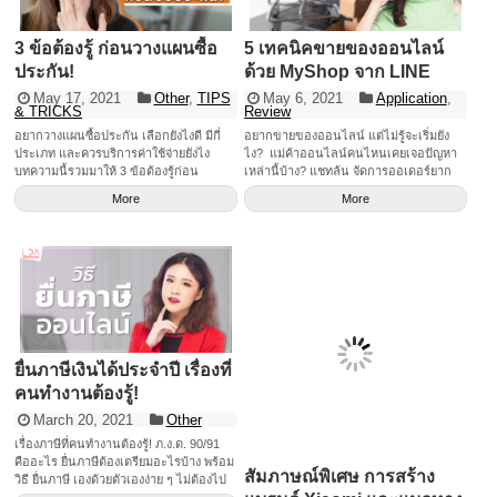
3 ข้อต้องรู้ ก่อนวางแผนซื้อ
5 เทคนิคขายของออนไลน์
ประกัน!
ด้วย MyShop จาก LINE
May 17, 2021
Other
,
TIPS
May 6, 2021
Application
,
& TRICKS
Review
อยากวางแผนซื้อประกัน เลือกยังไงดี มีกี่
อยากขายของออนไลน์ แต่ไม่รู้จะเริ่มยัง
ประเภท และควรบริการค่าใช้จ่ายยังไง
ไง? แม่ค้าออนไลน์คนไหนเคยเจอปัญหา
บทความนี้รวมมาให้ 3 ข้อต้องรู้ก่อน
เหล่านี้บ้าง? แชทล้น จัดการออเดอร์ยาก
วางแผนซื้อประกัน!
ไม่มีเวลาตอบลูกค้า ฯลฯ สารพัดปัญหาของ
More
More
แม่ค้าออนไลน์ จะเริ่มขายออนไลน์ในยุคนี้
แม่ค้าต้องมีทักษะ เครื่องมือ และเทคนิค
แน่น ๆ เพื่อจะช่วยให้ขายได้ดียิ่งขึ้นค่ะ วันนี้
เรามีผู้ช่วยมาแนะนำ นั่นก็คือออ…. “แอป
พลิเคชั่น MyShop จาก LINE” เครื่องมือ
เสริมฟรีของ LINE Official Account ที่มา
พร้อมฟีเจอร์เจ๋งๆ ช่วยเพิ่มสกิลการขาย ให้
พ่อค้าแม่ค้าขายของออนไลน์ได้สะดวกยิ่ง
ขึ้น! แอปนี้เหมาะกับใคร? มือใหม่หัดขาย
พึ่งเริ่มต้นมีธุรกิจ ต้องการเครื่องมือที่ช่วย
ยื่นภาษีเงินได้ประจำปี เรื่องที่
อำนวยความสะดวกในการขาย มือโปรฯ
คนทำงานต้องรู้!
ขายเก่ง ที่ต้องการขยายธุรกิจ ด้วยระบบ
สัมภาษณ์พิเศษ การสร้าง
March 20, 2021
Other
การจัดการหลังบ้านที่ง่ายและครบวงจร วัน
แบรนด์ Xiaomi และแนวทาง
นี้เราก็มีเทคนิคดี ๆ ในการขายของ
เรื่องภาษีที่คนทำงานต้องรู้! ภ.ง.ด. 90/91
การดำเนินธุรกิจในปี 2021
ออนไลน์มาฝากด้วย ไปดูกันเลยค่า 5
คืออะไร ยื่นภาษีต้องเตรียมอะไรบ้าง พร้อม
เทคนิคขายของออนไลน์ ที่ใคร ๆ ก็ทำได้
February 24, 2021
Event
,
วิธี ยื่นภาษี เองด้วยตัวเองง่าย ๆ ไม่ต้องไป
News
ด้วย MyShop จาก LINE 1. ปิดการขายใน
ถึงสรรพากร