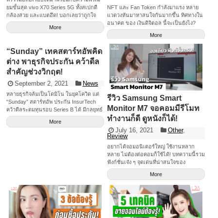
ยมขั้นสุด vivo X70 Series 5G ทั้งสเปกดี
NFT และ Fan Token กำลังมาแรง หลาย
กล้องสวย และแบตอึด! บอกเลยว่าถูกใจ
แวดวงหันมาหาสนใจกันมากขึ้น ทิศทางใน
หลาย ๆ คนแน่นอน จะเป็นยังไงมาดูกันค่ะ
อนาคต ของ เงินดิจิตอล นี้จะเป็นยังไง?
More
บทความนี้เราสรุปให้ฟังค่ะ
More
“Sunday” เทคสตาร์ทอัพคิด
ต่าง พาธุรกิจประกัน คว้าดีล
สำคัญช่วงวิกฤต!
September 2, 2021
News
หลายธุรกิจล้มเป็นโดมิโน ในยุคโควิด แต่
รีวิว Samsung Smart
“Sunday” สตาร์ทอัพ ประกัน InsurTech
Monitor M7 จอคอมมีรีโมท
คว้าดีลระดมทุนรอบ Series B ได้ มีกลยุทธ์
ทำงานก็ดี ดูหนังก็ได้!
อะไร ที่ทำให้สำเร็จ ?
More
July 16, 2021
Other
,
Review
อยากได้จอมอนิเตอร์ใหญ่ ใช้งานหลาก
หลาย ไม่ต้องต่อคอมก็ใช้ได้! บทความนี้รวม
ฟังก์ชั่นเจ๋ง ๆ จุดเด่นที่น่าสนใจของ
Samsung Smart Monitor M7 มาฝาก
More